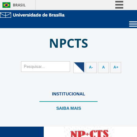
BRASIL
Simplifique!
Comunica BR
Sobre a UnB
Participe
NPCTS
Unidades acadêmicas
Acesso à informação
Estude na UnB
Graduação
Legislação
Pós-Graduação
Administração
Canais
Servidor
A-
A
A+
INSTITUCIONAL
SAIBA MAIS