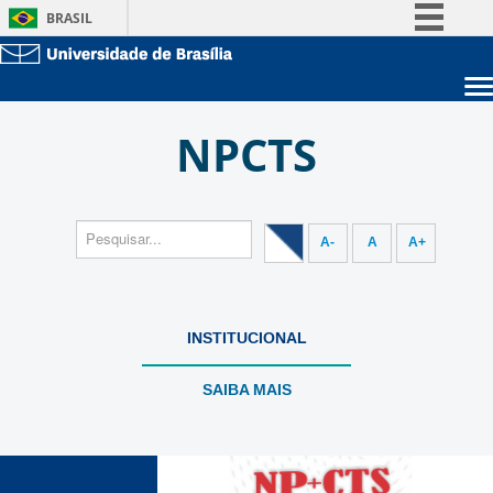
BRASIL
Simplifique!
Comunica BR
Sobre a UnB
Participe
NPCTS
Unidades acadêmicas
Acesso à informação
Estude na UnB
Graduação
Legislação
Pós-Graduação
Administração
Canais
Servidor
A-
A
A+
INSTITUCIONAL
SAIBA MAIS